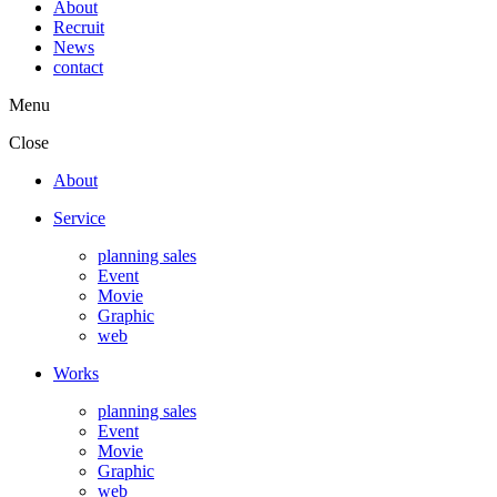
About
Recruit
News
contact
Menu
Close
About
Service
planning sales
Event
Movie
Graphic
web
Works
planning sales
Event
Movie
Graphic
web