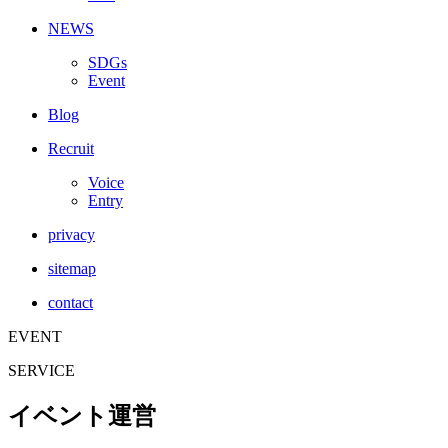
NEWS
SDGs
Event
Blog
Recruit
Voice
Entry
privacy
sitemap
contact
EVENT
SERVICE
イベント運営